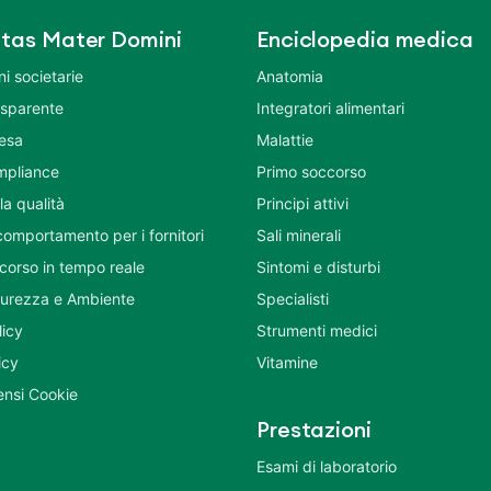
tas Mater Domini
Enciclopedia medica
i societarie
Anatomia
asparente
Integratori alimentari
tesa
Malattie
mpliance
Primo soccorso
la qualità
Principi attivi
comportamento per i fornitori
Sali minerali
corso in tempo reale
Sintomi e disturbi
icurezza e Ambiente
Specialisti
licy
Strumenti medici
icy
Vitamine
nsi Cookie
Prestazioni
Esami di laboratorio