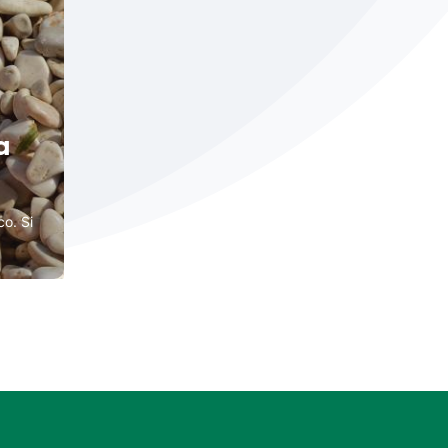
a
co. Si