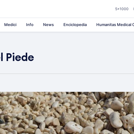
5×1000
Medici
Info
News
Enciclopedia
Humanitas Medical C
l Piede