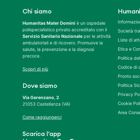
Chi siamo
Humani
Informazion
Humanitas Mater Domini
è un ospedale
polispecialistico privato accreditato con il
Società tr
Servizio Sanitario Nazionale
per le attività
Liste di at
ambulatoriali e di ricovero. Promuove la
Etica e Co
salute, la prevenzione e la diagnosi
precoce.
Politica del
Codice di 
Scopri di più
Pronto soc
Politica S
Dove siamo
Privacy Po
Via Gerenzano, 2
Cookie Pol
21053 Castellanza (VA)
Area Conse
Come raggiungerci
Scarica l’app