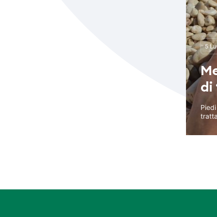
5 Lu
Me
di
Piedi
tratta