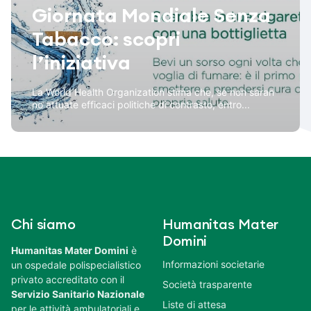
Giornata Mondiale Senza
Tabacco: scopri
l’iniziativa
La World Health Organization stima che, se non saran
no attuate efficaci politiche di contrasto, entro...
Chi siamo
Humanitas Mater
Domini
Humanitas Mater Domini
è
Informazioni societarie
un ospedale polispecialistico
privato accreditato con il
Società trasparente
Servizio Sanitario Nazionale
Liste di attesa
per le attività ambulatoriali e