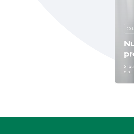
20 L
Nu
pr
Si pu
o o...