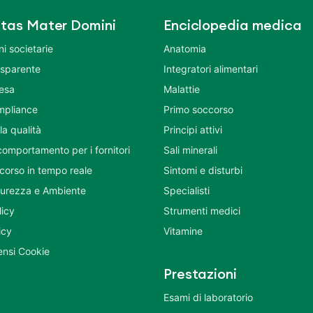
tas Mater Domini
Enciclopedia medica
i societarie
Anatomia
asparente
Integratori alimentari
tesa
Malattie
mpliance
Primo soccorso
la qualità
Principi attivi
comportamento per i fornitori
Sali minerali
corso in tempo reale
Sintomi e disturbi
icurezza e Ambiente
Specialisti
licy
Strumenti medici
icy
Vitamine
nsi Cookie
Prestazioni
Esami di laboratorio