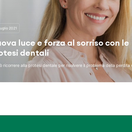
uglio 2021
ova luce e forza al sorriso con le
otesi dentali
ò ricorrere alla protesi dentale per risolvere il problema della perdita 