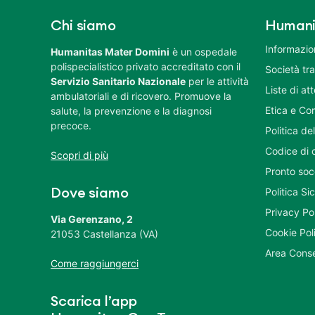
Chi siamo
Humani
Informazion
Humanitas Mater Domini
è un ospedale
polispecialistico privato accreditato con il
Società tr
Servizio Sanitario Nazionale
per le attività
Liste di at
ambulatoriali e di ricovero. Promuove la
Etica e Co
salute, la prevenzione e la diagnosi
precoce.
Politica del
Codice di 
Scopri di più
Pronto soc
Politica S
Dove siamo
Privacy Po
Via Gerenzano, 2
Cookie Pol
21053 Castellanza (VA)
Area Conse
Come raggiungerci
Scarica l’app