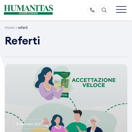
Skip
to
content
Home
»
referti
Referti
8 Gennaio 2021