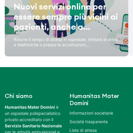
Nuovi servizi online per
essere sempre più vicini ai
pazienti, anche a...
Ridurre il tempo di attesa in ospedale, limitare le attes
e telefoniche o presso le accettazioni,...
Chi siamo
Humanitas Mater
Domini
Humanitas Mater Domini
è
Informazioni societarie
un ospedale polispecialistico
privato accreditato con il
Società trasparente
Servizio Sanitario Nazionale
Liste di attesa
per le attività ambulatoriali e