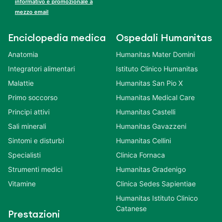
informativo e promozionale a
mezzo email
Enciclopedia medica
Ospedali Humanitas
Anatomia
Humanitas Mater Domini
Integratori alimentari
Istituto Clinico Humanitas
Malattie
Humanitas San Pio X
Primo soccorso
Humanitas Medical Care
Principi attivi
Humanitas Castelli
Sali minerali
Humanitas Gavazzeni
Sintomi e disturbi
Humanitas Cellini
Specialisti
Clinica Fornaca
Strumenti medici
Humanitas Gradenigo
Vitamine
Clinica Sedes Sapientiae
Humanitas Istituto Clinico
Catanese
Prestazioni