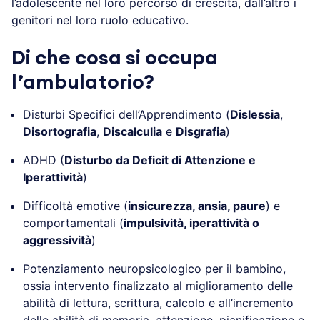
l’adolescente nel loro percorso di crescita, dall’altro i
genitori nel loro ruolo educativo.
Di che cosa si occupa
l’ambulatorio?
Disturbi Specifici dell’Apprendimento (
Dislessia
,
Disortografia
,
Discalculia
e
Disgrafia
)
ADHD (
Disturbo da Deficit di Attenzione e
Iperattività
)
Difficoltà emotive (
insicurezza, ansia, paure
) e
comportamentali (
impulsività, iperattività o
aggressività
)
Potenziamento neuropsicologico per il bambino,
ossia intervento finalizzato al miglioramento delle
abilità di lettura, scrittura, calcolo e all’incremento
delle abilità di memoria, attenzione, pianificazione e