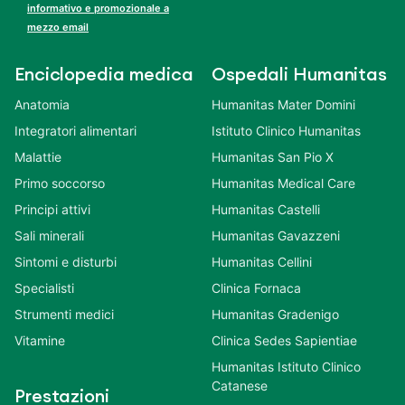
informativo e promozionale a
mezzo email
Enciclopedia medica
Ospedali Humanitas
Anatomia
Humanitas Mater Domini
Integratori alimentari
Istituto Clinico Humanitas
Malattie
Humanitas San Pio X
Primo soccorso
Humanitas Medical Care
Principi attivi
Humanitas Castelli
Sali minerali
Humanitas Gavazzeni
Sintomi e disturbi
Humanitas Cellini
Specialisti
Clinica Fornaca
Strumenti medici
Humanitas Gradenigo
Vitamine
Clinica Sedes Sapientiae
Humanitas Istituto Clinico
Catanese
Prestazioni