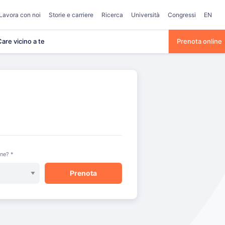
Lavora con noi
Storie e carriere
Ricerca
Università
Congressi
EN
are vicino a te
Prenota online
one? *