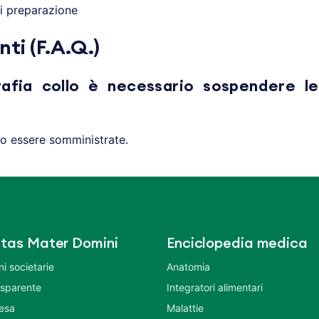
i preparazione
i (F.A.Q.)
rafia collo è necessario sospendere le
no essere somministrate.
tas Mater Domini
Enciclopedia medica
i societarie
Anatomia
asparente
Integratori alimentari
tesa
Malattie