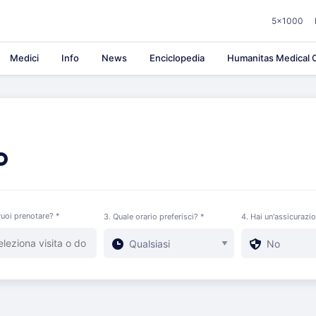
5×1000
Medici
Info
News
Enciclopedia
Humanitas Medical C
o
uoi prenotare? *
3. Quale orario preferisci? *
4. Hai un'assicurazi