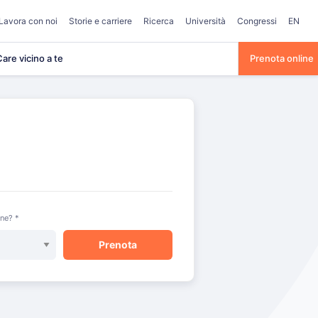
Lavora con noi
Storie e carriere
Ricerca
Università
Congressi
EN
are vicino a te
Prenota online
one? *