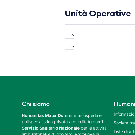
Unità Operative
Chi siamo
Humani
Informazion
Humanitas Mater Domini
è un ospedale
polispecialistico privato accreditato con il
Società tr
Servizio Sanitario Nazionale
per le attività
Liste di at
ambulatoriali e di ricovero. Promuove la