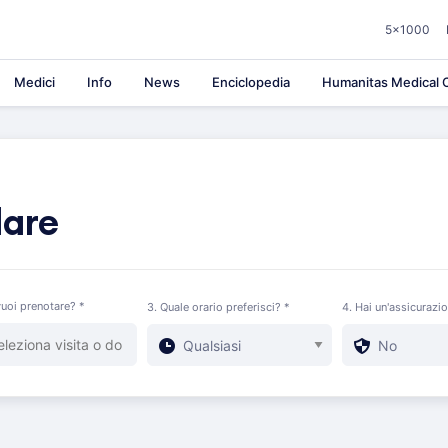
5×1000
Medici
Info
News
Enciclopedia
Humanitas Medical C
lare
uoi prenotare? *
3. Quale orario preferisci? *
4. Hai un'assicurazi