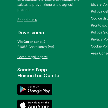
Etica e Co
salute, la prevenzione e la diagnosi
precoce.
Politica del
Codice di 
Scopri di più
Pronto soc
Politica S
Dove siamo
Privacy Po
Via Gerenzano, 2
Cookie Pol
21053 Castellanza (VA)
Area Conse
Come raggiungerci
Scarica l’app
Humanitas Con Te