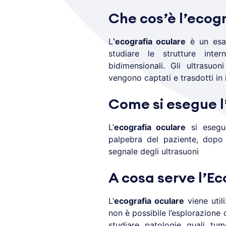
Che cos’è l’ecogr
L
‘ecografia oculare
è un esam
studiare le strutture inter
bidimensionali. Gli ultrasuo
vengono captati e trasdotti in
Come si esegue l
L’
ecografia oculare
si esegue
palpebra del paziente, dopo 
segnale degli ultrasuoni
A cosa serve l’Ec
L’
ecografia oculare
viene util
non è possibile l’esplorazione d
studiare patologie quali tum