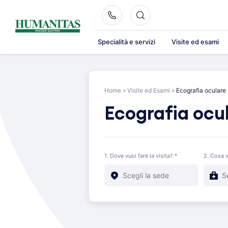
Skip
to
content
Specialità e servizi
Visite ed esami
Home
»
Visite ed Esami
»
Ecografia oculare
Ecografia ocu
1. Dove vuoi fare la visita? *
2. Cosa v