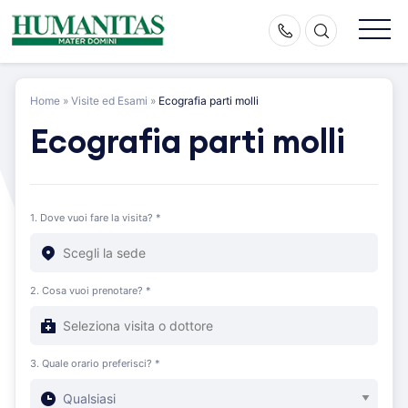
Skip
to
content
Home
»
Visite ed Esami
»
Ecografia parti molli
Ecografia parti molli
1. Dove vuoi fare la visita? *
2. Cosa vuoi prenotare? *
3. Quale orario preferisci? *