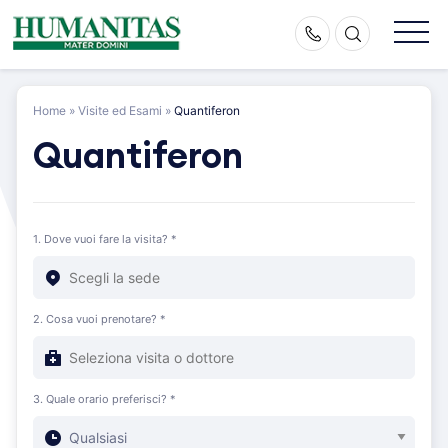
Skip
to
content
Home
»
Visite ed Esami
»
Quantiferon
Quantiferon
1. Dove vuoi fare la visita? *
2. Cosa vuoi prenotare? *
3. Quale orario preferisci? *