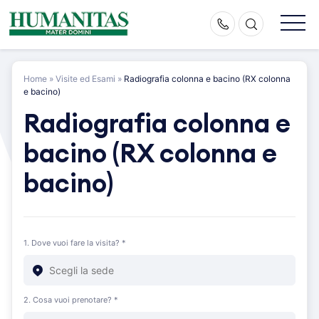
Skip
to
content
Home
»
Visite ed Esami
»
Radiografia colonna e bacino (RX colonna
e bacino)
Radiografia colonna e
bacino (RX colonna e
bacino)
1. Dove vuoi fare la visita? *
2. Cosa vuoi prenotare? *