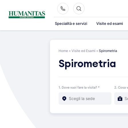
Skip
to
content
Specialità e servizi
Visite ed esami
Home
»
Visite ed Esami
»
Spirometria
Spirometria
1. Dove vuoi fare la visita? *
2. Cosa v