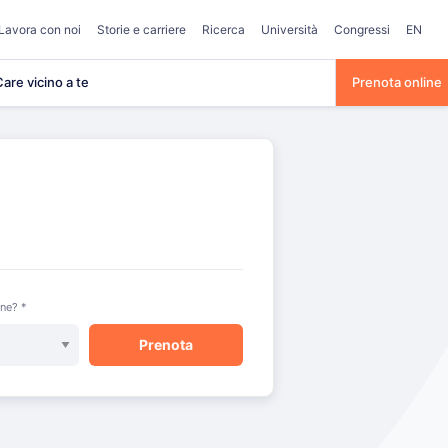
Lavora con noi
Storie e carriere
Ricerca
Università
Congressi
EN
are vicino a te
Prenota online
one? *