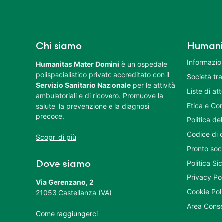
Chi siamo
Humani
Informazion
Humanitas Mater Domini
è un ospedale
polispecialistico privato accreditato con il
Società tr
Servizio Sanitario Nazionale
per le attività
Liste di at
ambulatoriali e di ricovero. Promuove la
Etica e Co
salute, la prevenzione e la diagnosi
precoce.
Politica del
Codice di 
Scopri di più
Pronto soc
Politica S
Dove siamo
Privacy Po
Via Gerenzano, 2
Cookie Pol
21053 Castellanza (VA)
Area Conse
Come raggiungerci