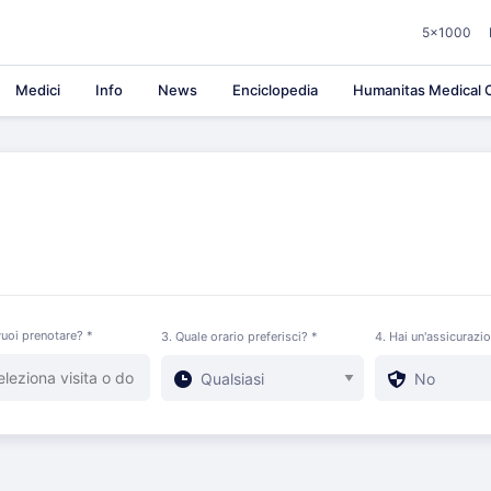
5×1000
Medici
Info
News
Enciclopedia
Humanitas Medical C
uoi prenotare? *
3. Quale orario preferisci? *
4. Hai un'assicurazi