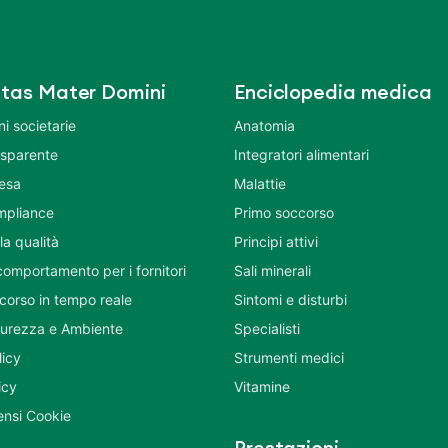
tas Mater Domini
Enciclopedia medica
i societarie
Anatomia
asparente
Integratori alimentari
tesa
Malattie
mpliance
Primo soccorso
la qualità
Principi attivi
comportamento per i fornitori
Sali minerali
corso in tempo reale
Sintomi e disturbi
icurezza e Ambiente
Specialisti
licy
Strumenti medici
icy
Vitamine
nsi Cookie