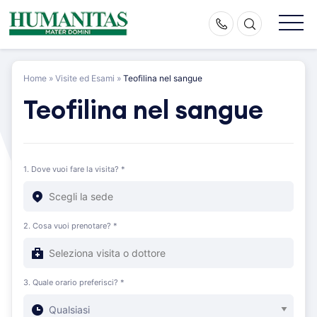
Skip
to
content
Home
»
Visite ed Esami
»
Teofilina nel sangue
Teofilina nel sangue
1. Dove vuoi fare la visita? *
2. Cosa vuoi prenotare? *
3. Quale orario preferisci? *