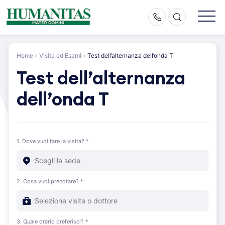
Skip
to
content
Home
»
Visite ed Esami
»
Test dell’alternanza dell’onda T
Test dell’alternanza
dell’onda T
1. Dove vuoi fare la visita? *
2. Cosa vuoi prenotare? *
3. Quale orario preferisci? *