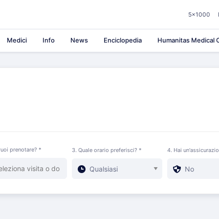
5×1000
Medici
Info
News
Enciclopedia
Humanitas Medical C
uoi prenotare? *
3. Quale orario preferisci? *
4. Hai un'assicurazi