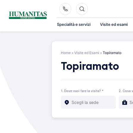
Skip
to
content
Specialità e servizi
Visite ed esami
Home
»
Visite ed Esami
»
Topiramato
Topiramato
1. Dove vuoi fare la visita? *
2. Cosa v