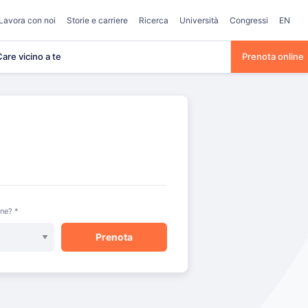
Lavora con noi
Storie e carriere
Ricerca
Università
Congressi
EN
are vicino a te
Prenota online
one? *