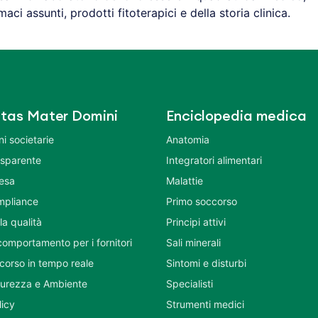
ci assunti, prodotti fitoterapici e della storia clinica.
tas Mater Domini
Enciclopedia medica
i societarie
Anatomia
asparente
Integratori alimentari
tesa
Malattie
mpliance
Primo soccorso
la qualità
Principi attivi
comportamento per i fornitori
Sali minerali
corso in tempo reale
Sintomi e disturbi
icurezza e Ambiente
Specialisti
licy
Strumenti medici