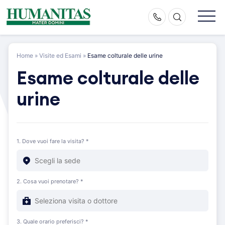
Skip
to
content
Home
»
Visite ed Esami
»
Esame colturale delle urine
Esame colturale delle
urine
1. Dove vuoi fare la visita? *
2. Cosa vuoi prenotare? *
3. Quale orario preferisci? *