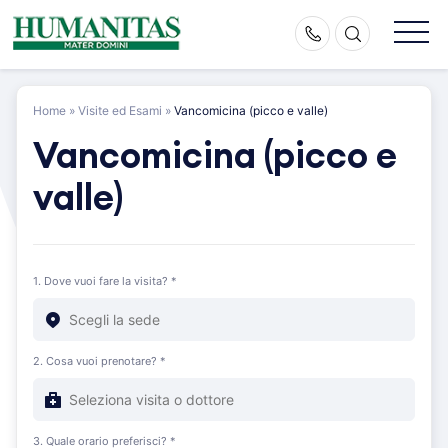
Skip
to
content
Home
»
Visite ed Esami
»
Vancomicina (picco e valle)
Vancomicina (picco e
valle)
1. Dove vuoi fare la visita? *
2. Cosa vuoi prenotare? *
3. Quale orario preferisci? *