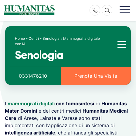
Skip
to
content
Home
»
Centri
»
Senologia
»
Mammografia digitale
con IA
Senologia
0331476210
Prenota Una Visita
I
mammografi digitali
con tomosintesi
di
Humanitas
Mater Domini
e dei centri medici
Humanitas Medical
Care
di Arese, Lainate e Varese sono stati
implementati con l’applicazione di un sistema di
intelligenza artificiale
, che affianca gli specialisti