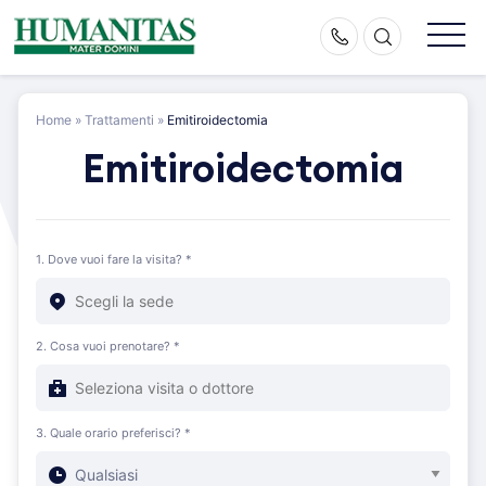
Skip
to
content
Home
»
Trattamenti
»
Emitiroidectomia
Emitiroidectomia
1. Dove vuoi fare la visita? *
2. Cosa vuoi prenotare? *
3. Quale orario preferisci? *