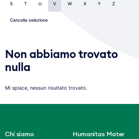
S
T
U
V
W
X
Y
Z
Cancella selezione
Non abbiamo trovato
nulla
Mi spiace, nessun risultato trovato.
Chi siamo
Humanitas Mater