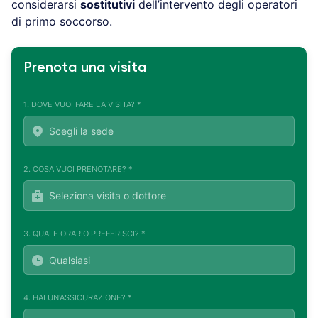
considerarsi
sostitutivi
dell’intervento degli operatori
di primo soccorso.
Prenota una visita
1. DOVE VUOI FARE LA VISITA? *
2. COSA VUOI PRENOTARE? *
3. QUALE ORARIO PREFERISCI? *
4. HAI UN'ASSICURAZIONE? *