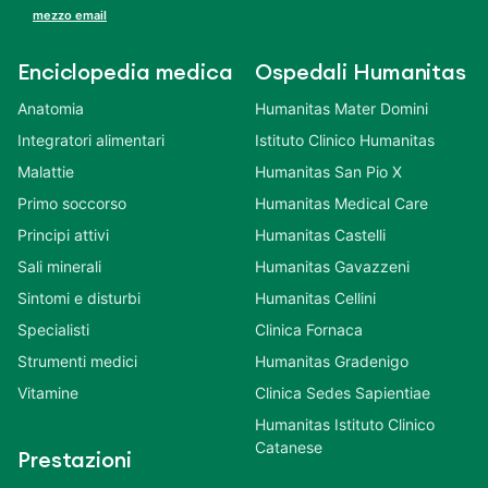
mezzo email
Enciclopedia medica
Ospedali Humanitas
Anatomia
Humanitas Mater Domini
Integratori alimentari
Istituto Clinico Humanitas
Malattie
Humanitas San Pio X
Primo soccorso
Humanitas Medical Care
Principi attivi
Humanitas Castelli
Sali minerali
Humanitas Gavazzeni
Sintomi e disturbi
Humanitas Cellini
Specialisti
Clinica Fornaca
Strumenti medici
Humanitas Gradenigo
Vitamine
Clinica Sedes Sapientiae
Humanitas Istituto Clinico
Catanese
Prestazioni