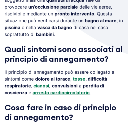
soggetto inala una
quantità di acqua
tale da
provocare
un’occlusione parziale
delle vie aeree,
risolvibile mediante un
pronto intervento
. Questa
situazione può verificarsi durante un
bagno al mare
, in
piscina
o nella
vasca da bagno
di casa nel caso
soprattutto di
bambini
.
Quali sintomi sono associati al
principio di annegamento?
Il principio di annegamento può essere collegato a
sintomi come
dolore al torace
,
tosse
, difficoltà
respiratorie,
cianosi
,
convulsioni
a
perdita di
coscienza
e
arresto cardiocircolatorio
.
Cosa fare in caso di principio
di annegamento?