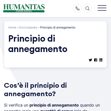
Skip
to
content
Home
»
Enciclopedia
»
Principio di annegamento
Principio di
annegamento
Cos’è il principio di
annegamento?
Si verifica un
principio di annegamento
quando un