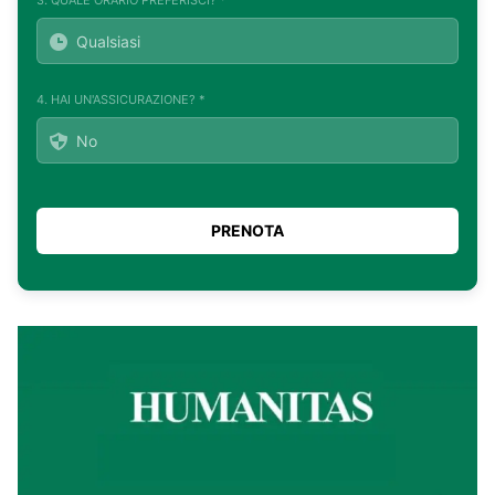
4. HAI UN'ASSICURAZIONE? *