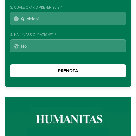
3. QUALE ORARIO PREFERISCI? *
4. HAI UN'ASSICURAZIONE? *