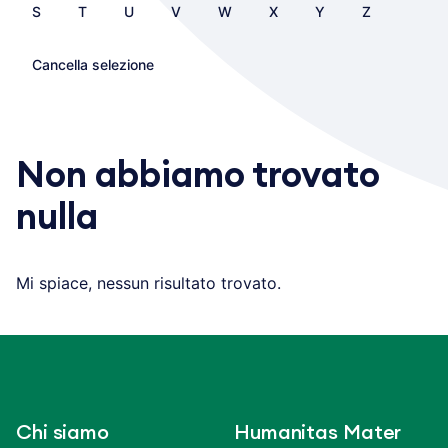
S
T
U
V
W
X
Y
Z
Cancella selezione
Non abbiamo trovato
nulla
Mi spiace, nessun risultato trovato.
Chi siamo
Humanitas Mater