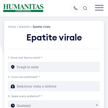
Skip
to
content
Home
»
Malattie
»
Epatite virale
Epatite virale
1. Dove vuoi fare la visita? *
2. Cosa vuoi prenotare? *
3. Quale orario preferisci? *