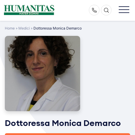
Skip
to
content
Home
»
Medici
»
Dottoressa Monica Demarco
Dottoressa Monica Demarco