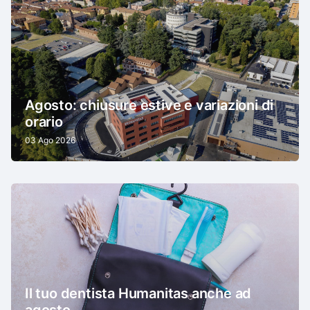
Agosto: chiusure estive e variazioni di
orario
03 Ago 2026
Il tuo dentista Humanitas anche ad
agosto