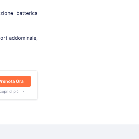
azione batterica
fort addominale,
Prenota Ora
copri di più