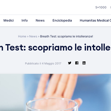
5×1000
Medici
Info
News
Enciclopedia
Humanitas Medical C
Home
»
News
»
Breath Test: scopriamo le intolleranze!
 Test: scopriamo le intoll
Pubblicato il 4 Maggio 2017