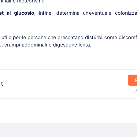
minali e meteorismo
t al glucosio
, infine, determina un’eventuale colonizz
utile per le persone che presentano disturbi come discom
a, crampi addominali e digestione lenta.
i
st
S