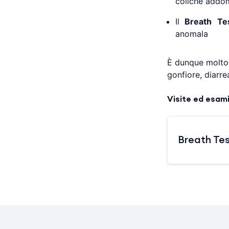
coliche addo
Il
Breath Tes
anomala
È dunque molto 
gonfiore, diarre
Visite ed esam
Breath Te