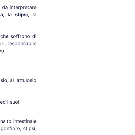
 da interpretare
a,
la
stipsi,
la
 che soffrono di
ori, responsabile
vo.
sio, al lattulosio
 ed i suoi
sito intestinale
gonfiore, stipsi,