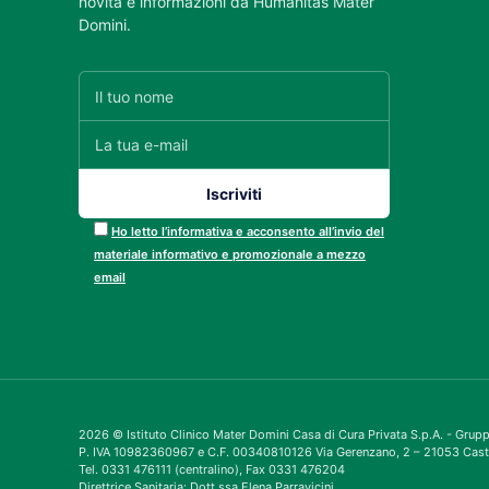
novità e informazioni da Humanitas Mater
Domini.
Ho letto l’informativa e acconsento all’invio del
materiale informativo e promozionale a mezzo
email
2026 © Istituto Clinico Mater Domini Casa di Cura Privata S.p.A. - Gru
P. IVA 10982360967 e C.F. 00340810126 Via Gerenzano, 2 – 21053 Cast
Tel. 0331 476111 (centralino), Fax 0331 476204
Direttrice Sanitaria: Dott.ssa Elena Parravicini