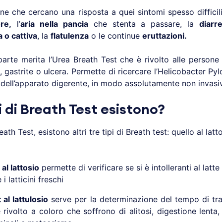
one che cercano una risposta a quei sintomi spesso difficili
re,
l’
aria nella pancia
che stenta a passare, la
diarre
 o cattiva
, la
flatulenza
o le continue
eruttazioni.
arte merita l’Urea Breath Test che è rivolto alle persone
à, gastrite o ulcera. Permette di ricercare l’Helicobacter Pyl
i dell’apparato digerente, in modo assolutamente non invasi
i di Breath Test esistono?
eath Test, esistono altri tre tipi di Breath test: quello al latto
al lattosio
permette di verificare se si è intolleranti al latte
i latticini freschi
al lattulosio
serve per la determinazione del tempo di tran
 rivolto a coloro che soffrono di alitosi, digestione lenta, 