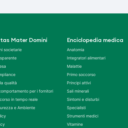
tas Mater Domini
Enciclopedia medica
i societarie
Anatomia
asparente
Integratori alimentari
tesa
Malattie
mpliance
Primo soccorso
la qualità
Principi attivi
comportamento per i fornitori
Sali minerali
corso in tempo reale
Sintomi e disturbi
icurezza e Ambiente
Specialisti
licy
Strumenti medici
icy
Vitamine