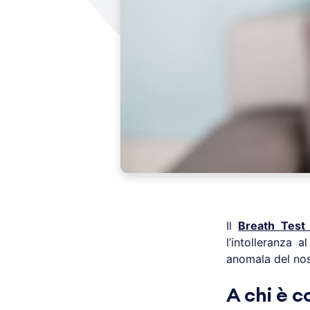
Il
Breath Test 
l’intolleranza 
anomala del nost
A chi è c