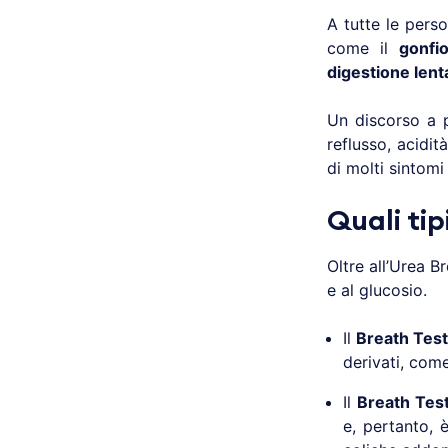
A tutte le pers
come il
gonfio
digestione lenta
Un discorso a p
reflusso, acidit
di molti sintom
Quali tip
Oltre all’Urea Br
e al glucosio.
Il
Breath Test 
derivati, come 
Il
Breath Test 
e, pertanto, è