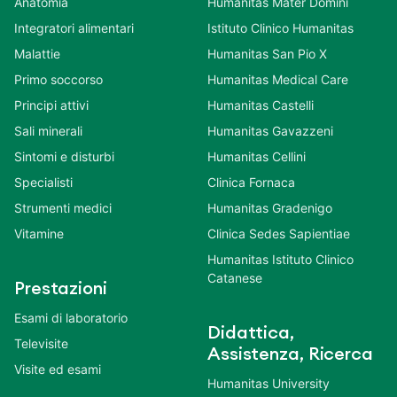
Anatomia
Humanitas Mater Domini
Integratori alimentari
Istituto Clinico Humanitas
Malattie
Humanitas San Pio X
Primo soccorso
Humanitas Medical Care
Principi attivi
Humanitas Castelli
Sali minerali
Humanitas Gavazzeni
Sintomi e disturbi
Humanitas Cellini
Specialisti
Clinica Fornaca
Strumenti medici
Humanitas Gradenigo
Vitamine
Clinica Sedes Sapientiae
Humanitas Istituto Clinico
Catanese
Prestazioni
Esami di laboratorio
Didattica,
Televisite
Assistenza, Ricerca
Visite ed esami
Humanitas University