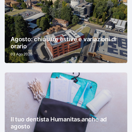
Agosto: chiusure estive e variazioni di
orario
03 Ago 2026
Il tuo dentista Humanitas anche ad
agosto