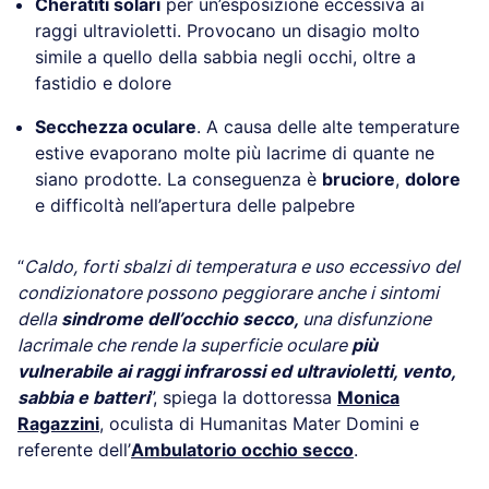
Cheratiti solari
per un’esposizione eccessiva ai
raggi ultravioletti. Provocano un disagio molto
simile a quello della sabbia negli occhi, oltre a
fastidio e dolore
Secchezza oculare
. A causa delle alte temperature
estive evaporano molte più lacrime di quante ne
siano prodotte. La conseguenza è
bruciore
,
dolore
e difficoltà nell’apertura delle palpebre
“
Caldo, forti sbalzi di temperatura e uso eccessivo del
condizionatore possono peggiorare anche i sintomi
della
sindrome
dell’occhio secco,
una disfunzione
lacrimale che rende la superficie oculare
più
vulnerabile ai raggi infrarossi ed ultravioletti, vento,
sabbia e batteri
”, spiega la dottoressa
Monica
Ragazzini
,
oculista di Humanitas Mater Domini e
referente dell’
Ambulatorio occhio secco
.