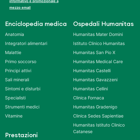
informativo e promozionale a
mezzo email
Enciclopedia medica
Ospedali Humanitas
Anatomia
Humanitas Mater Domini
Integratori alimentari
Istituto Clinico Humanitas
Malattie
Humanitas San Pio X
Primo soccorso
Humanitas Medical Care
Principi attivi
Humanitas Castelli
Sali minerali
Humanitas Gavazzeni
Sintomi e disturbi
Humanitas Cellini
Specialisti
Clinica Fornaca
Strumenti medici
Humanitas Gradenigo
Vitamine
Clinica Sedes Sapientiae
Humanitas Istituto Clinico
Catanese
Prestazioni