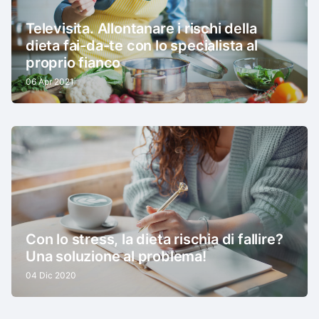
Televisita. Allontanare i rischi della
dieta fai-da-te con lo specialista al
proprio fianco
06 Apr 2021
Con lo stress, la dieta rischia di fallire?
Una soluzione al problema!
04 Dic 2020