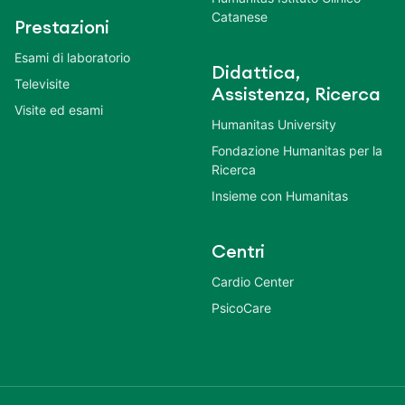
Sintomi e disturbi
Humanitas Cellini
Specialisti
Clinica Fornaca
Strumenti medici
Humanitas Gradenigo
Vitamine
Clinica Sedes Sapientiae
Humanitas Istituto Clinico
Catanese
Prestazioni
Esami di laboratorio
Didattica,
Televisite
Assistenza, Ricerca
Visite ed esami
Humanitas University
Fondazione Humanitas per la
Ricerca
Insieme con Humanitas
Centri
Cardio Center