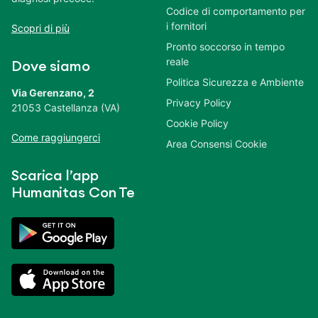
Liste di attesa
Nazionale
per le attività
ambulatoriali e di ricovero.
Etica e Compliance
Promuove la salute, la
Politica della qualità
prevenzione e la diagnosi
Codice di comportamento
precoce.
per i fornitori
Scopri di più
Pronto soccorso in tempo
reale
Dove siamo
Politica Sicurezza e
Ambiente
Via Gerenzano, 2
Privacy Policy
21053 Castellanza (VA)
Cookie Policy
Come raggiungerci
Area Consensi Cookie
Scarica l’app
Humanitas Con Te