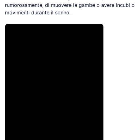
esempio, non si rende conto di andare in
apnea
notturna
, di
russare
rumorosamente, di muovere le
gambe o avere incubi o movimenti durante il sonno.