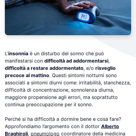
Ho letto l’informativa e acconsento all'invio del
materiale informativo e promozionale a mezzo email
L’
insonnia
è un disturbo del sonno che può
manifestarsi con
difficoltà ad addormentarsi
,
difficoltà a restare addormentato
, e/o
risveglio
precoce al mattino
. Questi sintomi notturni sono
associati a sintomi diurni come: irritabilità,
stanchezza, difficoltà di concentrazione, sonnolenza
diurna, maggiore propensione agli errori, ma
soprattutto continua preoccupazione per il sonno.
Perché si ha difficoltà a dormire bene e cosa fare?
Approfondiamo l’argomento con il dottor
Alberto
Braghiroli
,
pneumologo
coordinatore della medicina