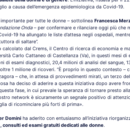
uglio a causa dell’emergenza epidemiologica da Covid-19.
 importante per tutte le donne – sottolinea
Francesca Mer
ondazione Onda
– per confermare e rilanciare oggi più che m
Covid-19 ha allungato le liste d’attesa negli ospedali, mentr
tuttora di saltare”.
calcolato dal Crems, il Centro di ricerca di economia e 
versità Carlo Cattaneo di Castellanza (Va), in questi mesi d
oni di esami diagnostici, 20,4 milioni di analisi del sangue, 13
 oltre 1 milione di ricoveri. “È proprio in questo contesto – 
gora – che, in attesa di provvedimenti mirati, un terzo dell
 Rosa ha deciso di aderire a questa iniziativa dopo avere fr
questa fase, in cui prevale la speranza di tornare presto all
nostro network è sicuramente un segnale positivo di attenzi
glia di ricominciare più forti di prima».
er Domini
ha aderito con entusiasmo all’iniziativa riorgani
, consulti ed esami gratuiti dedicati alle donne
.