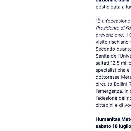
posticipata a l
“È un’occasione
Presidente di F
prevenzione. Il 
visite rischiano 
Secondo quanto 
Sanità dell’Uni
saltati 12,5 mili
specialistiche e
dottoressa Merza
circuito Bollini
l’emergenza. In 
l’adesione del 
cittadini e di vo
Humanitas Mat
sabato 18 luglio