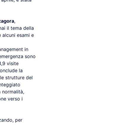
zagora
,
ai il tema della
e alcuni esami e
management in
i emergenza sono
,9 visite
conclude la
e strutture del
onteggiato
a normalità,
one verso i
zzando, per