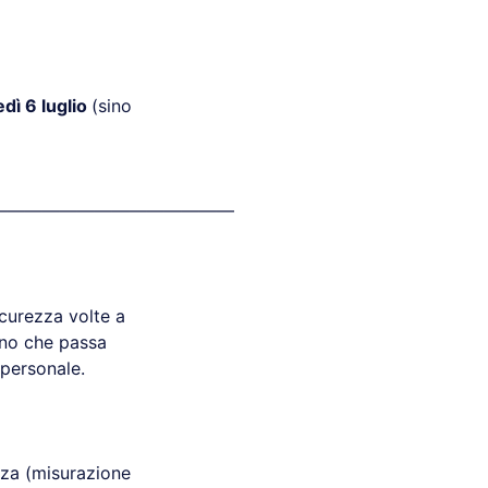
edì 6 luglio
(sino
——————————————
curezza volte a
no che passa
 personale.
zza (misurazione