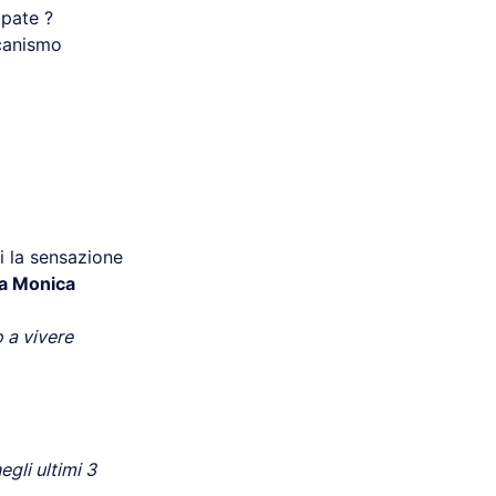
mpate ?
ccanismo
ai la sensazione
a Monica
 a vivere
gli ultimi 3