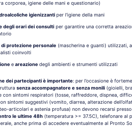
a corporea, igiene delle mani e questionario)
idroalcoliche igienizzanti
per l’igiene della mani
 degli orari dei consulti
per garantire una corretta areazi
atorio
i di protezione personale
(mascherina e guanti) utilizzati, a
alisti coinvolti
zione
e
areazione
degli ambienti e strumenti utilizzati
ne dei partecipanti è importante
: per l’occasione è fortem
truttura
senza accompagnatore e senza monili
(gioielli, bra
 con sintomi respiratori (tosse, raffreddore, dispnea, diffic
con sintomi suggestivi (vomito, diarrea, alterazione dell’olfa
teo-articolari e astenia profusa) non devono recarsi presso
entro le ultime 48h
(temperatura >= 37.5C), telefonare al 
erale, anche prima di accedere eventualmente al Pronto S