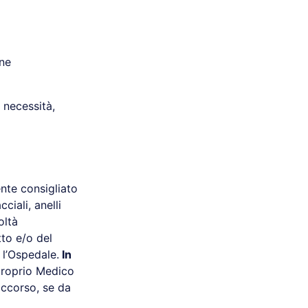
one
 necessità,
ente consigliato
cciali, anelli
oltà
tto e/o del
 l’Ospedale.
In
proprio Medico
occorso, se da