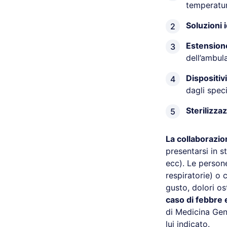
temperatur
Soluzioni 
Estensione
dell’ambul
Dispositiv
dagli speci
Sterilizza
La collaborazio
presentarsi in s
ecc). Le persone
respiratorie) o 
gusto, dolori os
caso di febbre 
di Medicina Gen
lui indicato.