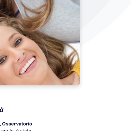
tà
 Osservatorio
2 aprile, è stata