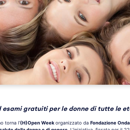
 esami gratuiti per le donne di tutte le e
o torna l’
(H)Open Week
organizzato da
Fondazione Onda,
 salute della donna e di genere
. L’iniziativa, fissata per il 2