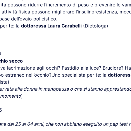
 vita possono ridurre l’incremento di peso e prevenire le va
attività fisica possono migliorare l’insulinoresistenza, me
base dell’ovaio policistico.
per te: la
dottoressa Laura Carabelli
(Dietologa)
0
chio secco
iva lacrimazione agli occhi? Fastidio alla luce? Bruciore? H
o estraneo nell’occhio?Uno specialista per te: la
dottoress
sta).
riservata alle donne in menopausa o che si stanno apprestando
o momento
)
5
ne dai 25 ai 64 anni, che non abbiano eseguito un pap test ne