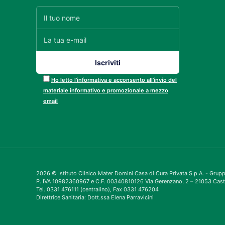
Ho letto l’informativa e acconsento all’invio del
materiale informativo e promozionale a mezzo
email
2026 © Istituto Clinico Mater Domini Casa di Cura Privata S.p.A. - Gru
P. IVA 10982360967 e C.F. 00340810126 Via Gerenzano, 2 – 21053 Cast
Tel. 0331 476111 (centralino), Fax 0331 476204
Direttrice Sanitaria: Dott.ssa Elena Parravicini