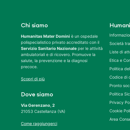
Chi siamo
Humani
Informazion
Humanitas Mater Domini
è un ospedale
polispecialistico privato accreditato con il
Società tr
Servizio Sanitario Nazionale
per le attività
Liste di at
ambulatoriali e di ricovero. Promuove la
Etica e Co
salute, la prevenzione e la diagnosi
precoce.
Politica del
Codice di 
Scopri di più
Pronto soc
Politica S
Dove siamo
Privacy Po
Via Gerenzano, 2
Cookie Pol
21053 Castellanza (VA)
Area Conse
Come raggiungerci