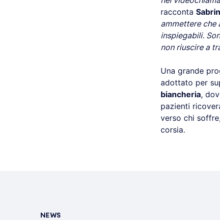
nel videochiamar
racconta
Sabrin
ammettere che a
inspiegabili. So
non riuscire a t
Una grande proge
adottato per su
biancheria
, dov
pazienti ricover
verso chi soffre
corsia.
NEWS