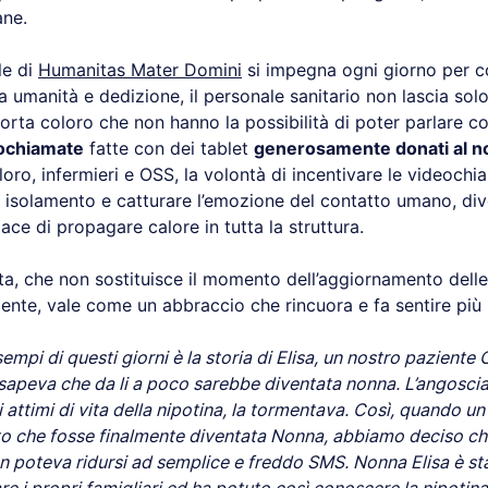
ane.
le di
Humanitas Mater Domini
si impegna ogni giorno per 
 umanità e dedizione, il personale sanitario non lascia sol
rta coloro che non hanno la possibilità di poter parlare con
ochiamate
fatte con dei tablet
generosamente donati al nos
oro, infermieri e OSS, la volontà di incentivare le videochi
isolamento e catturare l’emozione del contatto umano, div
ace di propagare calore in tutta la struttura.
a, che non sostituisce il momento dell’aggiornamento delle
iente, vale come un abbraccio che rincuora e fa sentire più u
empi di questi giorni è la storia di Elisa, un nostro paziente 
sapeva che da li a poco sarebbe diventata nonna. L’angoscia
 attimi di vita della nipotina, la tormentava. Così, quando u
tto che fosse finalmente diventata Nonna, abbiamo deciso c
 poteva ridursi ad semplice e freddo SMS. Nonna Elisa è st