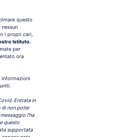
colmare questo
o nessun
 i propri cari,
tro Istituto.
amate per
entato ora
 informazioni
niti.
Covid. Entrata in
 di non poter
n messaggio l’ha
he questo
ata supportata