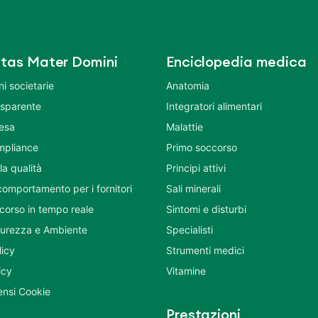
tas Mater Domini
Enciclopedia medica
i societarie
Anatomia
asparente
Integratori alimentari
tesa
Malattie
mpliance
Primo soccorso
la qualità
Principi attivi
comportamento per i fornitori
Sali minerali
corso in tempo reale
Sintomi e disturbi
icurezza e Ambiente
Specialisti
licy
Strumenti medici
icy
Vitamine
nsi Cookie
Prestazioni