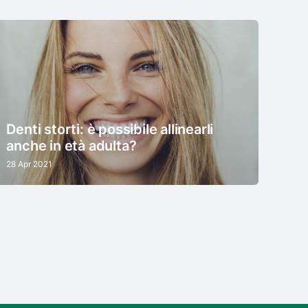
Denti storti: è possibile allinearli
anche in età adulta?
28 Apr 2021