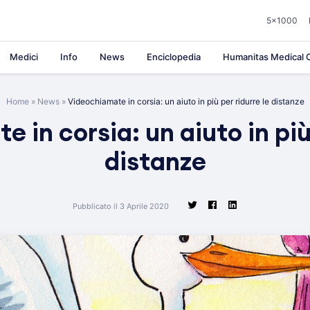
5×1000
Medici
Info
News
Enciclopedia
Humanitas Medical C
Home
»
News
»
Videochiamate in corsia: un aiuto in più per ridurre le distanze
 in corsia: un aiuto in più 
distanze
Pubblicato il 3 Aprile 2020