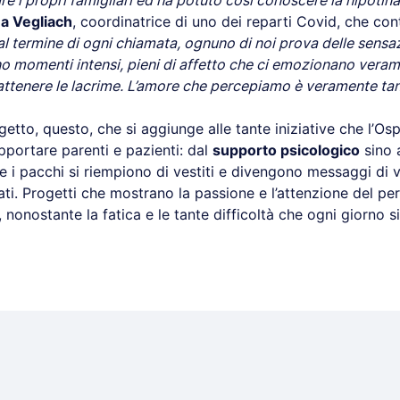
e i propri famigliari ed ha potuto così conoscere la nipotin
a Vegliach
, coordinatrice di uno dei reparti Covid, che con
l termine di ogni chiamata, ognuno di noi prova delle sensa
no momenti intensi, pieni di affetto che ci emozionano veram
rattenere le lacrime. L’amore che percepiamo è veramente tan
tto, questo, che si aggiunge alle tante iniziative che l’Os
pportare parenti e pazienti: dal
supporto psicologico
sino 
e i pacchi si riempiono di vestiti e divengono messaggi di v
ati. Progetti che mostrano la passione e l’attenzione del pe
, nonostante la fatica e le tante difficoltà che ogni giorno s