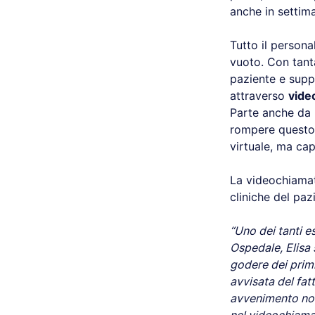
anche in settim
Tutto il persona
vuoto. Con tanta
paziente e suppo
attraverso
vide
Parte anche da l
rompere questo 
virtuale, ma cap
La videochiamat
cliniche del paz
“Uno dei tanti es
Ospedale, Elisa 
godere dei primi
avvisata del fa
avvenimento non