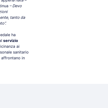
a appena nata –
tinua
– Devo
zioni
ente, tanto da
to”.
pedale ha
al
servizio
icinanza ai
rsonale sanitario
i affrontano in