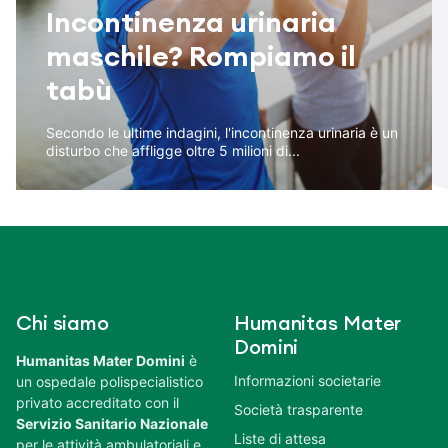
Incontinenza urinaria
maschile? Rompiamo il
tabù
Secondo le ultime indagini, l'incontinenza urinaria è un
disturbo che affligge oltre 5 milioni di...
Chi siamo
Humanitas Mater
Domini
Humanitas Mater Domini
è
Informazioni societarie
un ospedale polispecialistico
privato accreditato con il
Società trasparente
Servizio Sanitario Nazionale
Liste di attesa
per le attività ambulatoriali e