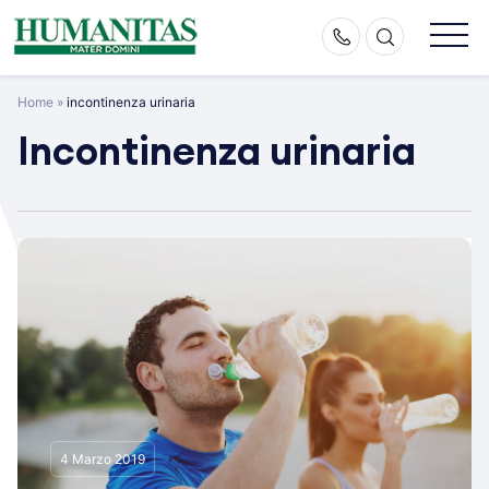
Skip
to
content
Home
»
incontinenza urinaria
Incontinenza urinaria
4 Marzo 2019