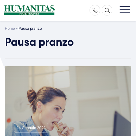
Skip
to
content
Home
»
Pausa pranzo
Pausa pranzo
14 Gennaio 2021