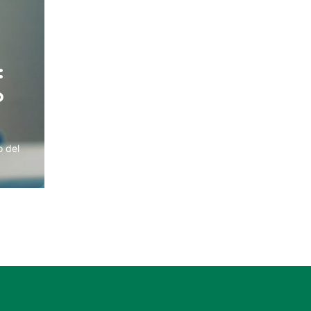
:
o
o del