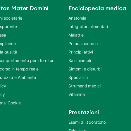
tas Mater Domini
Enciclopedia medica
i societarie
Anatomia
asparente
Integratori alimentari
tesa
Malattie
mpliance
Primo soccorso
la qualità
Principi attivi
comportamento per i fornitori
Sali minerali
corso in tempo reale
Sintomi e disturbi
icurezza e Ambiente
Specialisti
licy
Strumenti medici
icy
Vitamine
nsi Cookie
Prestazioni
Esami di laboratorio
Televisite