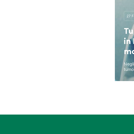
27 F
Tu
in
mo
Negli
tumor