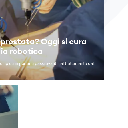
prostata? Oggi si cura
gia robotica
 compiuti importanti passi avanti nel trattamento del