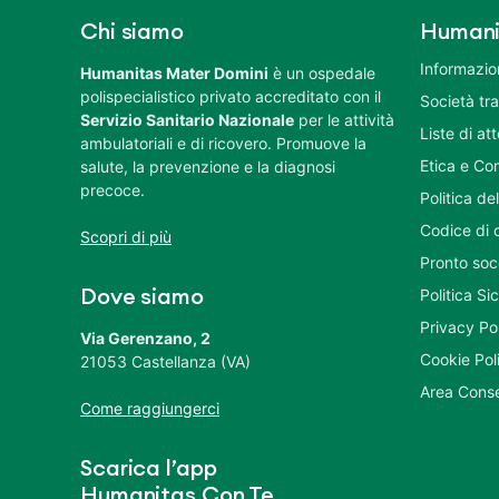
Chi siamo
Humani
Informazion
Humanitas Mater Domini
è un ospedale
polispecialistico privato accreditato con il
Società tr
Servizio Sanitario Nazionale
per le attività
Liste di at
ambulatoriali e di ricovero. Promuove la
Etica e Co
salute, la prevenzione e la diagnosi
precoce.
Politica del
Codice di 
Scopri di più
Pronto soc
Politica S
Dove siamo
Privacy Po
Via Gerenzano, 2
Cookie Pol
21053 Castellanza (VA)
Area Conse
Come raggiungerci
Scarica l’app
Humanitas Con Te