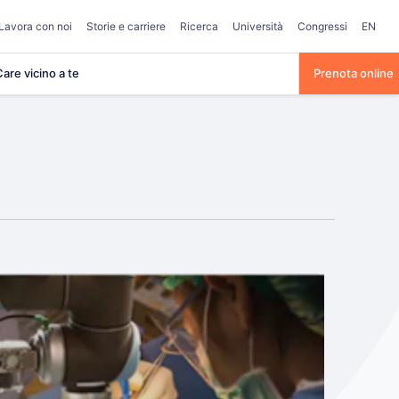
Lavora con noi
Storie e carriere
Ricerca
Università
Congressi
EN
are vicino a te
Prenota online