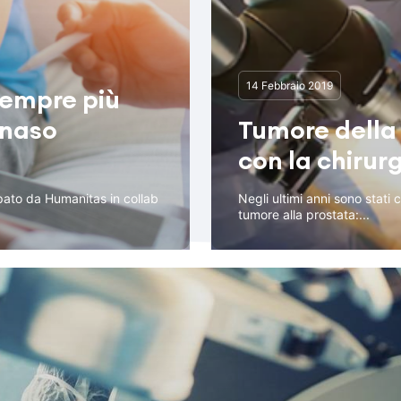
14 Febbraio 2019
sempre più
“naso
Tumore della 
con la chirur
ppato da Humanitas in collab
Negli ultimi anni sono stati
tumore alla prostata:...