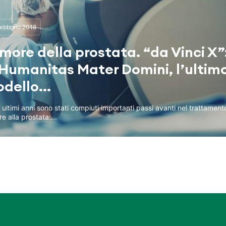
ebbraio 2018
more della prostata. “da Vinci X”
 Humanitas Mater Domini, l’ultim
dello...
 ultimi anni sono stati compiuti importanti passi avanti nel trattament
e alla prostata:...