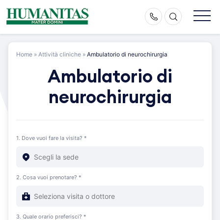
Skip
to
content
Home
»
Attività cliniche
»
Ambulatorio di neurochirurgia
Ambulatorio di
neurochirurgia
1. Dove vuoi fare la visita? *
2. Cosa vuoi prenotare? *
3. Quale orario preferisci? *