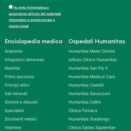
Ho letto l’informativa e
acconsento all’invio del materiale
informativo e promozionale a
mezzo email
Enciclopedia medica
Ospedali Humanitas
Anatomia
Humanitas Mater Domini
Integratori alimentari
Istituto Clinico Humanitas
Malattie
Humanitas San Pio X
Primo soccorso
Humanitas Medical Care
Principi attivi
Humanitas Castelli
Sali minerali
Humanitas Gavazzeni
Sintomi e disturbi
Humanitas Cellini
Specialisti
Clinica Fornaca
Strumenti medici
Humanitas Gradenigo
Vitamine
Clinica Sedes Sapientiae