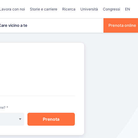
Lavora con noi
Storie e carriere
Ricerca
Università
Congressi
EN
are vicino a te
Prenota online
one? *