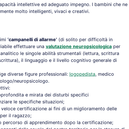
apacità intellettive ed adeguato impegno. I bambini che ne
amente molto intelligenti, vivaci e creativi.
rimi
‘campanelli di allarme’
(di solito per difficoltà in
liabile effettuare una
valutazione neuropsicologica
per
litico le singole abilità strumentali (lettura, scrittura
scrittura), il linguaggio e il livello cognitivo generale di
ge diverse figure professionali:
logopedista
, medico
icologo/neuropsicologo.
tivi:
profondita e mirata dei disturbi specifici
ziare le specifiche situazioni;
eloce certificazione ai fini di un miglioramento delle
per il ragazzo;
tto percorso di apprendimento dopo la certificazione;