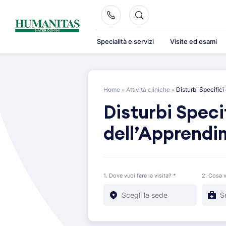
Skip
to
content
Specialità e servizi
Visite ed esami
Home
»
Attività cliniche
»
Disturbi Specific
Disturbi Speci
dell’Apprendi
1. Dove vuoi fare la visita? *
2. Cosa v