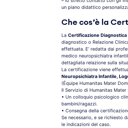
– lo stretto contatto con gli in
un piano didattico personalizz
Che cos’è la Cer
La
Certificazione Diagnostica
diagnostico o Relazione Clinica
effettuata. E’ redatta dai profe
medico neuropsichiatra infantile
dettagliata relazione sulla si
La certificazione viene effettu
Neuropsichiatra Infantile, Lo
(Équipe Humanitas Mater Domini
Il Servizio di Humanitas Mater
• Un colloquio psicologico clini
bambini/ragazzi.
• Consegna della certificazione
Se necessario, e se richiesto d
le indicazioni del caso.