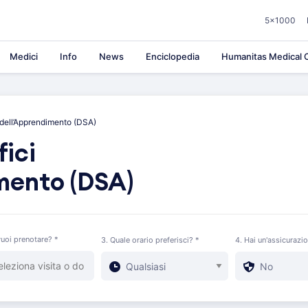
5×1000
Medici
Info
News
Enciclopedia
Humanitas Medical C
i dell’Apprendimento (DSA)
fici
mento (DSA)
uoi prenotare? *
3. Quale orario preferisci? *
4. Hai un'assicurazi