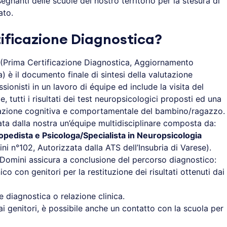
segnanti delle scuole del nostro territorio per la stesura di
ato.
tificazione Diagnostica?
(Prima Certificazione Diagnostica, Aggiornamento
) è il documento finale di sintesi della valutazione
ssionisti in un lavoro di équipe ed include la visita del
, tutti i risultati dei test neuropsicologici proposti ed una
tuazione cognitiva e comportamentale del bambino/ragazzo.
ata dalla nostra un’équipe multidisciplinare composta da:
gopedista e Psicologa/Specialista in Neuropsicologia
 n°102, Autorizzata dalla ATS dell’Insubria di Varese).
 Domini assicura a conclusione del percorso diagnostico:
co con genitori per la restituzione dei risultati ottenuti dai
 diagnostica o relazione clinica.
ai genitori, è possibile anche un contatto con la scuola per