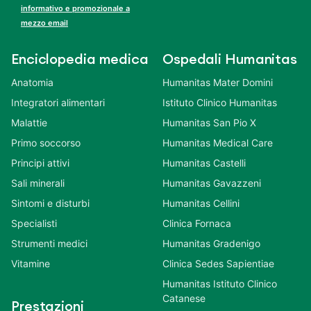
informativo e promozionale a
mezzo email
Enciclopedia medica
Ospedali Humanitas
Anatomia
Humanitas Mater Domini
Integratori alimentari
Istituto Clinico Humanitas
Malattie
Humanitas San Pio X
Primo soccorso
Humanitas Medical Care
Principi attivi
Humanitas Castelli
Sali minerali
Humanitas Gavazzeni
Sintomi e disturbi
Humanitas Cellini
Specialisti
Clinica Fornaca
Strumenti medici
Humanitas Gradenigo
Vitamine
Clinica Sedes Sapientiae
Humanitas Istituto Clinico
Catanese
Prestazioni