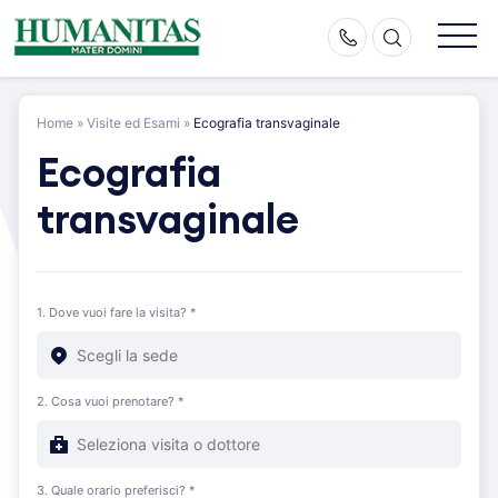
Skip
to
content
Home
»
Visite ed Esami
»
Ecografia transvaginale
Ecografia
transvaginale
1. Dove vuoi fare la visita? *
2. Cosa vuoi prenotare? *
3. Quale orario preferisci? *