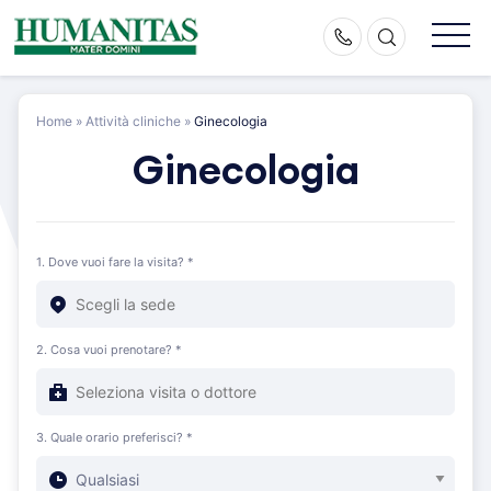
Skip
to
content
Home
»
Attività cliniche
»
Ginecologia
Ginecologia
1. Dove vuoi fare la visita? *
2. Cosa vuoi prenotare? *
3. Quale orario preferisci? *