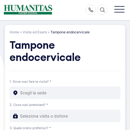
Skip
to
content
Home
»
Visite ed Esami
»
Tampone endocervicale
Tampone
endocervicale
1. Dove vuoi fare la visita? *
2. Cosa vuoi prenotare? *
3. Quale orario preferisci? *