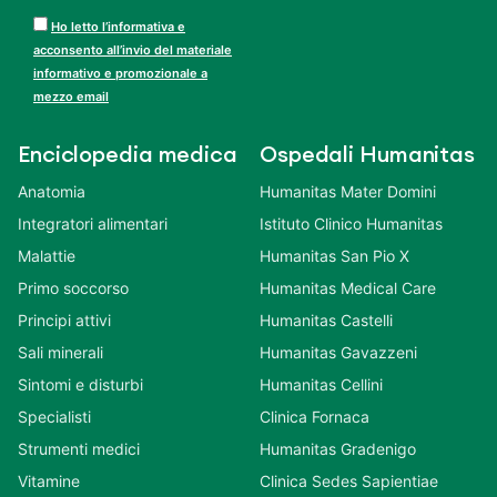
Ho letto l’informativa e
acconsento all’invio del materiale
informativo e promozionale a
mezzo email
Enciclopedia medica
Ospedali Humanitas
Anatomia
Humanitas Mater Domini
Integratori alimentari
Istituto Clinico Humanitas
Malattie
Humanitas San Pio X
Primo soccorso
Humanitas Medical Care
Principi attivi
Humanitas Castelli
Sali minerali
Humanitas Gavazzeni
Sintomi e disturbi
Humanitas Cellini
Specialisti
Clinica Fornaca
Strumenti medici
Humanitas Gradenigo
Vitamine
Clinica Sedes Sapientiae