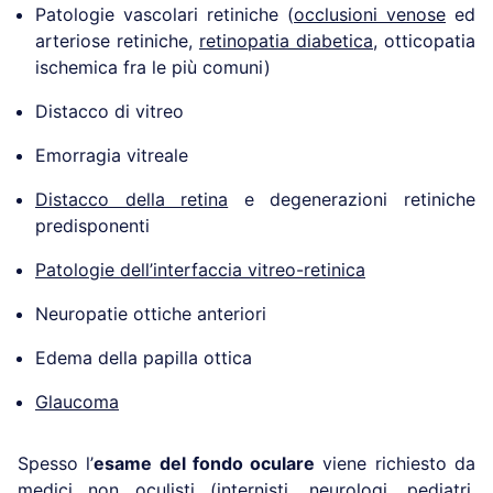
Patologie vascolari retiniche (
occlusioni venose
ed
arteriose retiniche,
retinopatia diabetica
, otticopatia
ischemica fra le più comuni)
Distacco di vitreo
Emorragia vitreale
Distacco della retina
e degenerazioni retiniche
predisponenti
Patologie dell’interfaccia vitreo-retinica
Neuropatie ottiche anteriori
Edema della papilla ottica
Glaucoma
Spesso l’
esame del fondo oculare
viene richiesto da
medici non oculisti (internisti, neurologi, pediatri,