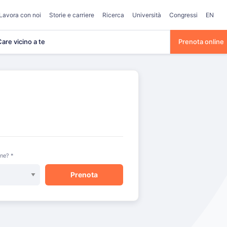
Lavora con noi
Storie e carriere
Ricerca
Università
Congressi
EN
are vicino a te
Prenota online
one? *