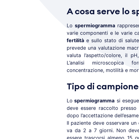
A cosa serve lo
Lo
spermiogramma
rappresent
varie componenti e le varie ca
fertilità
e sullo stato di salut
prevede una valutazione macr
valuta l’aspetto/colore, il p
L’analisi microscopica fo
concentrazione, motilità e mor
Tipo di campione
Lo
spermiogramma
si esegue
deve essere raccolto presso 
dopo l’accettazione dell’esame
Il paziente deve osservare un 
va da 2 a 7 giorni. Non deve
essere trascorsi almeno 15 gg