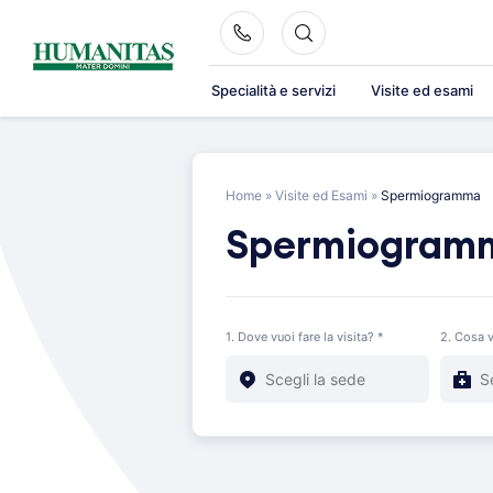
Skip
to
content
Specialità e servizi
Visite ed esami
Home
»
Visite ed Esami
»
Spermiogramma
Spermiogram
1. Dove vuoi fare la visita? *
2. Cosa v