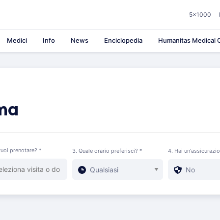
5×1000
Medici
Info
News
Enciclopedia
Humanitas Medical C
ma
uoi prenotare? *
3. Quale orario preferisci? *
4. Hai un'assicurazi