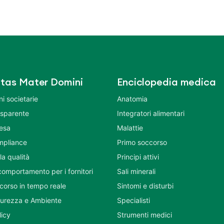
tas Mater Domini
Enciclopedia medica
i societarie
Anatomia
asparente
Integratori alimentari
tesa
Malattie
mpliance
Primo soccorso
la qualità
Principi attivi
comportamento per i fornitori
Sali minerali
corso in tempo reale
Sintomi e disturbi
icurezza e Ambiente
Specialisti
licy
Strumenti medici