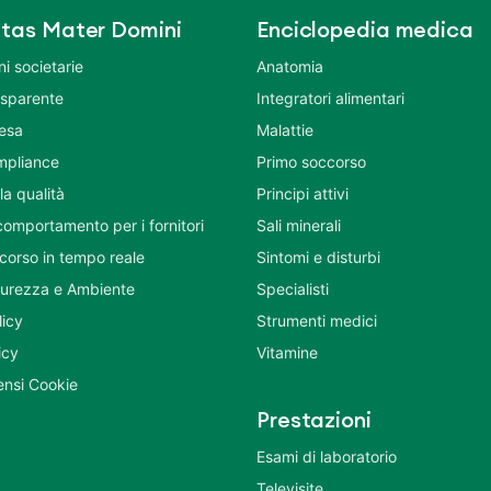
tas Mater Domini
Enciclopedia medica
i societarie
Anatomia
asparente
Integratori alimentari
tesa
Malattie
mpliance
Primo soccorso
la qualità
Principi attivi
comportamento per i fornitori
Sali minerali
corso in tempo reale
Sintomi e disturbi
icurezza e Ambiente
Specialisti
licy
Strumenti medici
icy
Vitamine
nsi Cookie
Prestazioni
Esami di laboratorio
Televisite