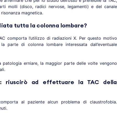
 affermare che per lo studio dell’osso è prefeibile la TAC,
rti molli (disco, radici nervose, legamenti) e del canale
a risonanza magnetica.
diata tutta la colonna lombare?
C comporta l’utilizzo di radiazioni X. Per questo motivo
la parte di colonna lombare interessata dall’eventuale
a patologia erniare, la maggior parte delle volte vengono
li.
: riuscirò ad effettuare la TAC della
omporta al paziente alcun problema di claustrofobia.
uti.