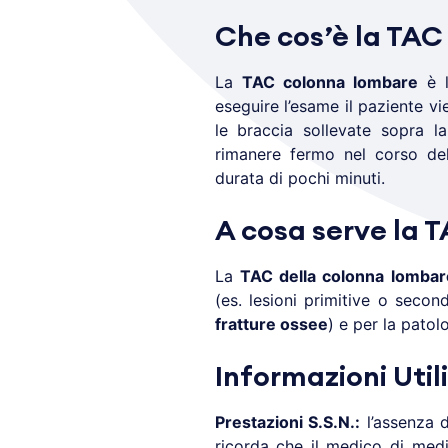
Che cos’è la TAC
La
TAC colonna lombare
è l
eseguire l’esame il paziente vi
le braccia sollevate sopra la
rimanere fermo nel corso del
durata di pochi minuti.
A cosa serve la 
La
TAC della colonna lombar
(es. lesioni primitive o secon
fratture ossee
) e per la patol
Informazioni Utili
Prestazioni S.S.N.:
l’assenza d
ricorda che il medico di medi