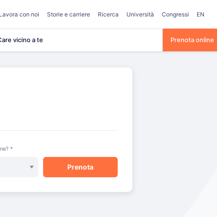
Lavora con noi
Storie e carriere
Ricerca
Università
Congressi
EN
are vicino a te
Prenota online
one? *