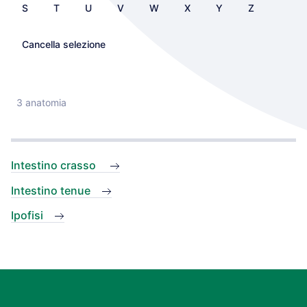
S
T
U
V
W
X
Y
Z
Cancella selezione
3 anatomia
Intestino crasso
Intestino tenue
Ipofisi