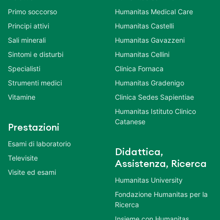
Primo soccorso
Humanitas Medical Care
Principi attivi
Humanitas Castelli
Sali minerali
Humanitas Gavazzeni
Sintomi e disturbi
Humanitas Cellini
Specialisti
Clinica Fornaca
Strumenti medici
Humanitas Gradenigo
Vitamine
Clinica Sedes Sapientiae
Humanitas Istituto Clinico
Catanese
Prestazioni
Esami di laboratorio
Didattica,
Televisite
Assistenza, Ricerca
Visite ed esami
Humanitas University
Fondazione Humanitas per la
Ricerca
Insieme con Humanitas