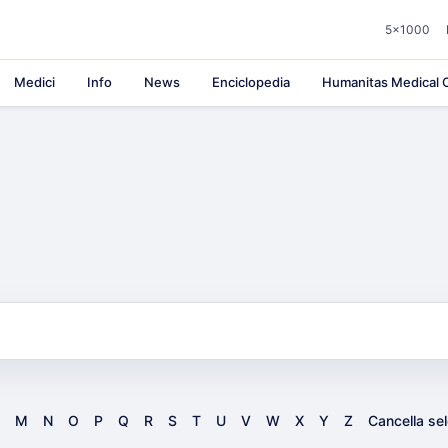
5×1000
Medici
Info
News
Enciclopedia
Humanitas Medical C
M
N
O
P
Q
R
S
T
U
V
W
X
Y
Z
Cancella se