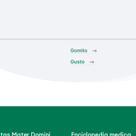
Gomito
Gusto
tas Mater Domini
Enciclopedia medica