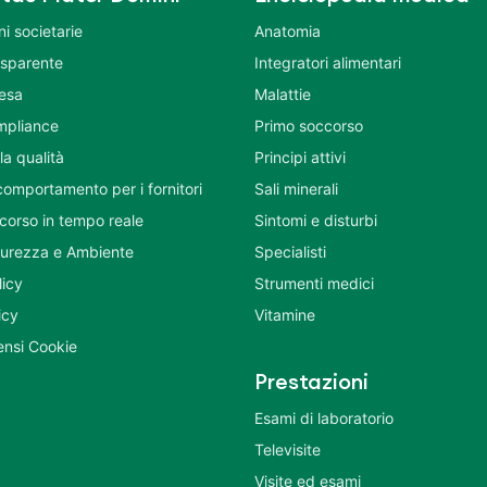
i societarie
Anatomia
asparente
Integratori alimentari
tesa
Malattie
mpliance
Primo soccorso
la qualità
Principi attivi
comportamento per i fornitori
Sali minerali
corso in tempo reale
Sintomi e disturbi
icurezza e Ambiente
Specialisti
licy
Strumenti medici
icy
Vitamine
nsi Cookie
Prestazioni
Esami di laboratorio
Televisite
Visite ed esami