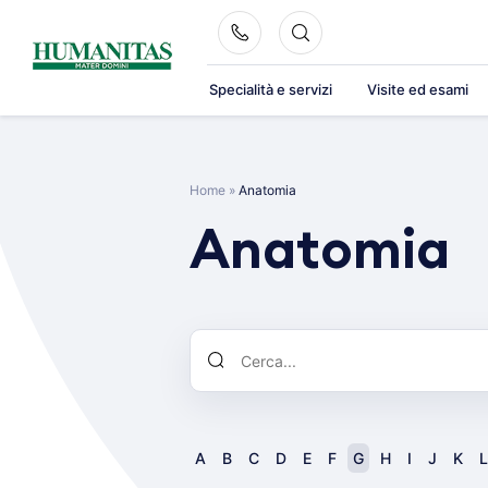
Skip
to
content
Specialità e servizi
Visite ed esami
Home
»
Anatomia
Anatomia
A
B
C
D
E
F
G
H
I
J
K
L