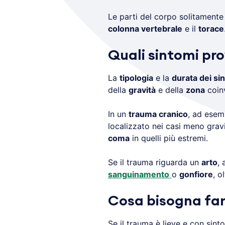
Le parti del corpo solitamente
colonna vertebrale
e il
torace
Quali sintomi pr
La
tipologia
e la
durata dei si
della
gravità
e della
zona
coinv
In un
trauma cranico
, ad esem
localizzato nei casi meno grav
coma
in quelli più estremi.
Se il trauma riguarda un
arto
,
sanguinamento
o
gonfiore
, o
Cosa bisogna far
Se il trauma è lieve e con sinto