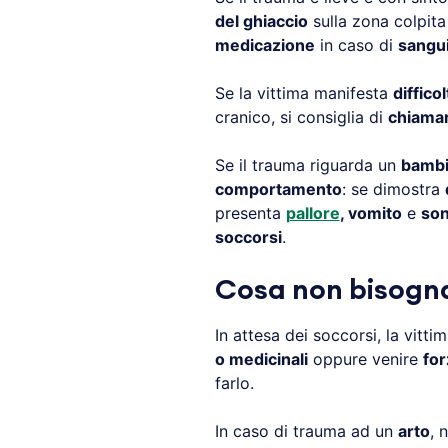
del ghiaccio
sulla zona colpita
medicazione
in caso di
sangu
Se la vittima manifesta
diffico
cranico, si consiglia di
chiamar
Se il trauma riguarda un
bamb
comportamento
: se dimostra
presenta
pallore
, vomito
e
son
soccorsi
.
Cosa non bisogna
In attesa dei soccorsi, la vitt
o medicinali
oppure venire
for
farlo.
In caso di trauma ad un
arto
, 