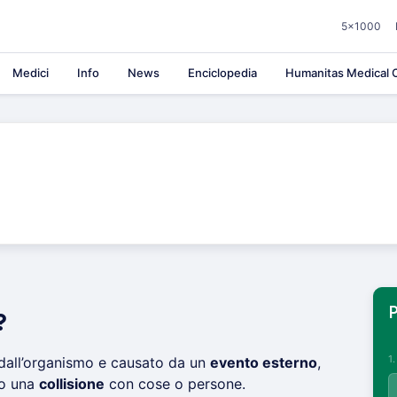
5×1000
Medici
Info
News
Enciclopedia
Humanitas Medical C
P
?
1
dall’organismo e causato da un
evento esterno
,
o una
collisione
con cose o persone.