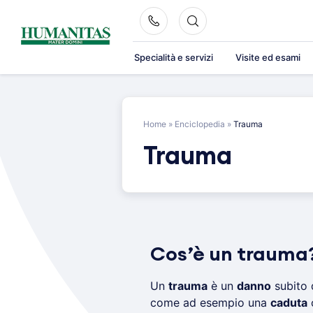
Skip
to
content
Specialità e servizi
Visite ed esami
Home
»
Enciclopedia
»
Trauma
Trauma
Cos’è un trauma
Un
trauma
è un
danno
subito 
come ad esempio una
caduta