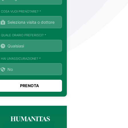
. COSA VUOI PRENOTARE? *
. QUALE ORARIO PREFERISCI? *
. HAI UN'ASSICURAZIONE? *