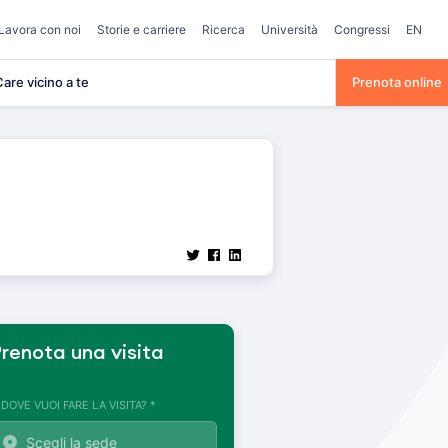
Lavora con noi
Storie e carriere
Ricerca
Università
Congressi
EN
are vicino a te
Prenota online
renota una visita
. DOVE VUOI FARE LA VISITA? *