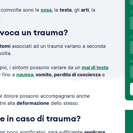
 coinvolte sono le
ossa
, la
testa
, gli
arti
, la
2
.
ovoca un trauma?
3
ntomi
associati ad un trauma variano a seconda
olta.
4
pio, i sintomi possono variare da un
mal di testa
i fino a
nausea
, vomito, perdita di coscienza
e
 al dolore possono accompagnarsi anche
ltre alla
deformazione
dello stesso.
e in caso di trauma?
mi poco significativi, sarà sufficiente
applicare