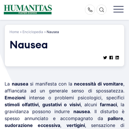
Skip
to
content
Home
»
Enciclopedia
»
Nausea
Nausea
La
nausea
si manifesta con la
necessità di vomitare
,
affiancata ad un generale senso di spossatezza.
Emozioni
intense o problemi psicologici, specifici
stimoli olfattivi, gustativi o visivi
, alcuni
farmaci
, la
gravidanza possono indurre
nausea
. Il disturbo è
spesso annunciato e accompagnato da
pallore
,
sudorazione eccessiva
,
vertigini
, sensazione di