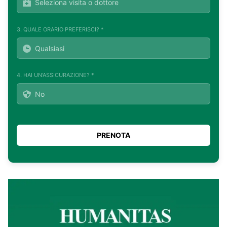
3. QUALE ORARIO PREFERISCI? *
4. HAI UN'ASSICURAZIONE? *