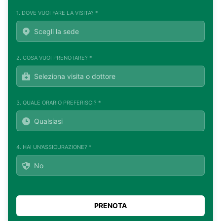
1. DOVE VUOI FARE LA VISITA? *
2. COSA VUOI PRENOTARE? *
3. QUALE ORARIO PREFERISCI? *
4. HAI UN'ASSICURAZIONE? *