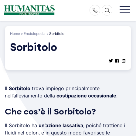
Skip
to
content
Home
»
Enciclopedia
»
Sorbitolo
Sorbitolo
Il
Sorbitolo
trova impiego principalmente
nell’alleviamento della
costipazione occasionale
.
Che cos’è il Sorbitolo?
Il Sorbitolo ha
un’azione lassativa
, poiché trattiene i
fluidi nel colon, e in questo modo favorisce le